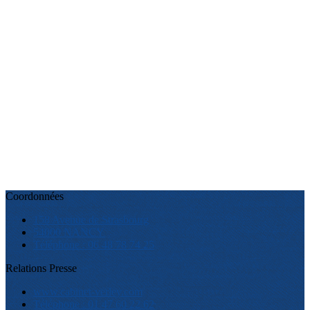
Coordonnées
158 Avenue de Strasbourg
54000 NANCY
Téléphone : 06 48 78 74 25
Relations Presse
www.cabinet-verley.com
Téléphone : 01 47 60 22 62