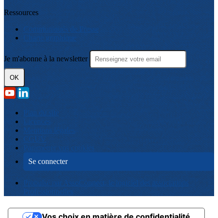
Ressources
Communiqués de Presse
Charte graphique
Je m'abonne à la newsletter
OK
Plan du site
Licences
Mentions légales
CGUV
Paramétrer vos cookies
Se connecter
Propulsé par AssoConnect, le logiciel des associations
Professionnelles
Vos choix en matière de confidentialité