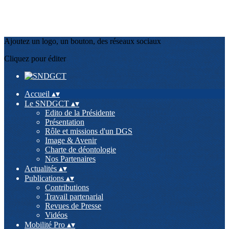
Ajoutez un logo, un bouton, des réseaux sociaux
Cliquez pour éditer
Accueil
▴
▾
Le SNDGCT
▴
▾
Edito de la Présidente
Présentation
Rôle et missions d'un DGS
Image & Avenir
Charte de déontologie
Nos Partenaires
Actualités
▴
▾
Publications
▴
▾
Contributions
Travail partenarial
Revues de Presse
Vidéos
Mobilité Pro
▴
▾