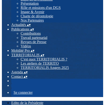
Présentation
Rôle et missions d'un DGS
Image & Avenir
Charte de déontologie
Nos Partenaires
Actualités
▴
▾
Publications
▴
▾
Contributions
Travail partenarial
Revues de Presse
Vidéos
Mobilité Pro
▴
▾
TERRITORIALIS
▴
▾
C'est quoi TERRITORIALIS ?
Les ateliers de TERRITO
TERRITORIALIS Angers 2025
Agenda
▴
▾
Contact
▴
▾
Se connecter
Edito de la Présidente