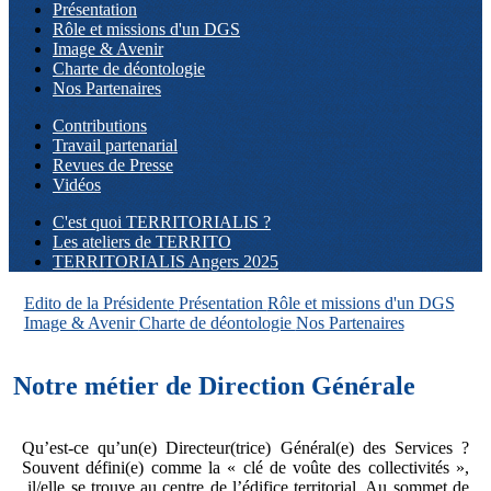
Présentation
Rôle et missions d'un DGS
Image & Avenir
Charte de déontologie
Nos Partenaires
Contributions
Travail partenarial
Revues de Presse
Vidéos
C'est quoi TERRITORIALIS ?
Les ateliers de TERRITO
TERRITORIALIS Angers 2025
Edito de la Présidente
Présentation
Rôle et missions d'un DGS
Image & Avenir
Charte de déontologie
Nos Partenaires
Notre métier de Direction Générale
Qu’est-ce qu’un(e) Directeur(trice) Général(e) des Services ?
Souvent défini(e) comme la « clé de voûte des collectivités »,
il/elle se trouve au centre de l’édifice territorial. Au sommet de