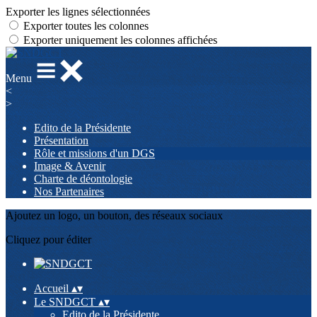
Exporter les lignes sélectionnées
Exporter toutes les colonnes
Exporter uniquement les colonnes affichées
Menu
<
>
Edito de la Présidente
Présentation
Rôle et missions d'un DGS
Image & Avenir
Charte de déontologie
Nos Partenaires
Ajoutez un logo, un bouton, des réseaux sociaux
Cliquez pour éditer
Accueil
▴
▾
Le SNDGCT
▴
▾
Edito de la Présidente