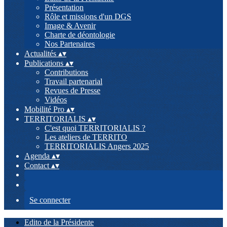
Présentation
Rôle et missions d'un DGS
Image & Avenir
Charte de déontologie
Nos Partenaires
Actualités
▴
▾
Publications
▴
▾
Contributions
Travail partenarial
Revues de Presse
Vidéos
Mobilité Pro
▴
▾
TERRITORIALIS
▴
▾
C'est quoi TERRITORIALIS ?
Les ateliers de TERRITO
TERRITORIALIS Angers 2025
Agenda
▴
▾
Contact
▴
▾
Se connecter
Edito de la Présidente