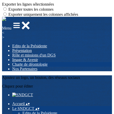
Exporter les lignes sélectionnées
Exporter toutes les colonnes
Exporter uniquement les colonnes affichées
Menu
<
>
Edito de la Présidente
Présentation
Rôle et missions d'un DGS
Image & Avenir
Charte de déontologie
Nos Partenaires
Ajoutez un logo, un bouton, des réseaux sociaux
Cliquez pour éditer
Accueil
▴
▾
Le SNDGCT
▴
▾
Edito de la Présidente