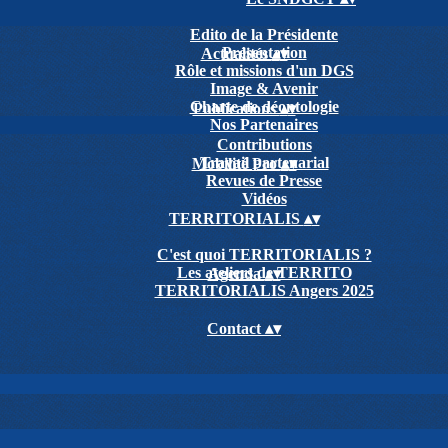
Edito de la Présidente
Présentation
Actualités
▴
▾
Rôle et missions d'un DGS
Image & Avenir
Charte de déontologie
Publications
▴
▾
Nos Partenaires
Contributions
Travail partenarial
Mobilité Pro
▴
▾
Revues de Presse
Vidéos
TERRITORIALIS
▴
▾
C'est quoi TERRITORIALIS ?
Les ateliers de TERRITO
Agenda
▴
▾
TERRITORIALIS Angers 2025
Contact
▴
▾