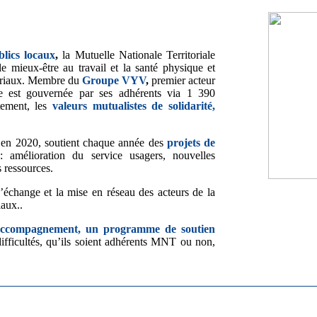
blics locaux
,
la Mutuelle Nationale Territoriale
e mieux-être au travail et la santé physique et
toriaux. Membre du
Groupe VYV
,
premier acteur
lle est gouvernée par ses adhérents via 1 390
tement, les
valeurs mutualistes de solidarité,
é en 2020, soutient chaque année des
projets de
 amélioration du service usagers, nouvelles
s ressources.
 l’échange et la mise en réseau des acteurs de la
iaux..
compagnement, un programme de soutien
icultés, qu’ils soient adhérents MNT ou non,