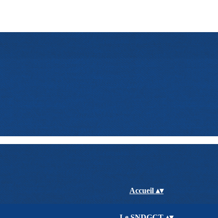
Accueil
▴
▾
Le SNDGCT
▴
▾