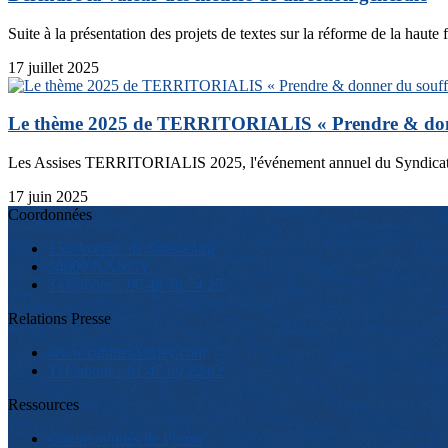
Suite à la présentation des projets de textes sur la réforme de la haute 
17 juillet 2025
Le thème 2025 de TERRITORIALIS « Prendre & donne
Les Assises TERRITORIALIS 2025, l'événement annuel du Syndicat N
17 juin 2025
Coordonnées
158 Avenue de Strasbourg
54000 NANCY
Téléphone : 06 48 78 74 25
Relations Presse
www.cabinet-verley.com
Téléphone : 01 47 60 22 62
Ressources
Communiqués de Presse