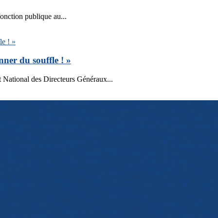
fonction publique au...
r du souffle ! »
ational des Directeurs Généraux...