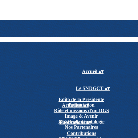
Accueil
▴
▾
Le SNDGCT
▴
▾
Edito de la Présidente
Présentation
Actualités
▴
▾
Rôle et missions d'un DGS
Image & Avenir
Charte de déontologie
Publications
▴
▾
Nos Partenaires
Contributions