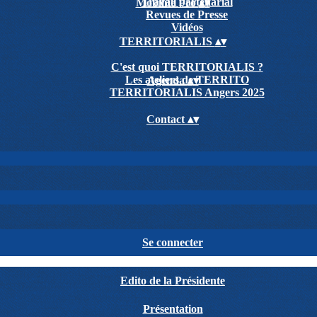
Travail partenarial
Mobilité Pro
▴
▾
Revues de Presse
Vidéos
TERRITORIALIS
▴
▾
C'est quoi TERRITORIALIS ?
Les ateliers de TERRITO
Agenda
▴
▾
TERRITORIALIS Angers 2025
Contact
▴
▾
Se connecter
Edito de la Présidente
Présentation