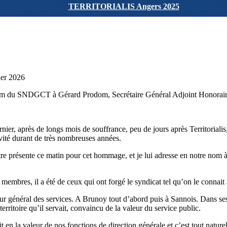
TERRITORIALIS Angers 2025
er 2026
om du SNDGCT à Gérard Prodom, Secrétaire Général Adjoint Honorai
er, après de longs mois de souffrance, peu de jours après Territorialis,
vité durant de très nombreuses années.
e présente ce matin pour cet hommage, et je lui adresse en notre nom à 
membres, il a été de ceux qui ont forgé le syndicat tel qu’on le connait
eur général des services. A Brunoy tout d’abord puis à Sannois. Dans ses
territoire qu’il servait, convaincu de la valeur du service public.
t en la valeur de nos fonctions de direction générale et c’est tout nature