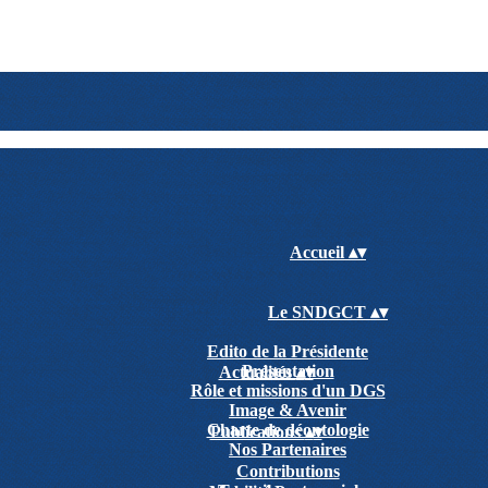
Accueil
▴
▾
Le SNDGCT
▴
▾
Edito de la Présidente
Présentation
Actualités
▴
▾
Rôle et missions d'un DGS
Image & Avenir
Charte de déontologie
Publications
▴
▾
Nos Partenaires
Contributions