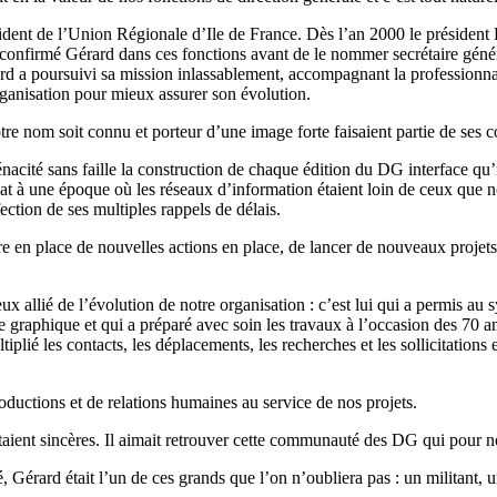
sident de l’Union Régionale d’Ile de France. Dès l’an 2000 le président 
confirmé Gérard dans ces fonctions avant de le nommer secrétaire géné
ard a poursuivi sa mission inlassablement, accompagnant la professionna
organisation pour mieux assurer son évolution.
tre nom soit connu et porteur d’une image forte faisaient partie de ses c
ténacité sans faille la construction de chaque édition du DG interface qu
icat à une époque où les réseaux d’information étaient loin de ceux que
ction de ses multiples rappels de délais.
ttre en place de nouvelles actions en place, de lancer de nouveaux projet
ieux allié de l’évolution de notre organisation : c’est lui qui a permis au
rte graphique et qui a préparé avec soin les travaux à l’occasion des 70 
tiplié les contacts, les déplacements, les recherches et les sollicitations 
productions et de relations humaines au service de nos projets.
 étaient sincères. Il aimait retrouver cette communauté des DG qui pour 
é, Gérard était l’un de ces grands que l’on n’oubliera pas : un militant