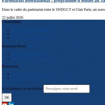
Partenariat international : programme d'études au J
Dans le cadre du partenariat entre le SNDGCT et Clair Paris, un nouv
22 juillet 2026
Coordonnées
158 Avenue de Strasbourg
54000 NANCY
Téléphone : 06 48 78 74 25
Relations Presse
www.cabinet-verley.com
Téléphone : 01 47 60 22 62
Ressources
Communiqués de Presse
Charte graphique
Je m'abonne à la newsletter
OK