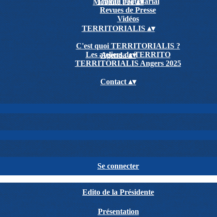
Travail partenarial
Mobilité Pro
▴
▾
Revues de Presse
Vidéos
TERRITORIALIS
▴
▾
C'est quoi TERRITORIALIS ?
Les ateliers de TERRITO
Agenda
▴
▾
TERRITORIALIS Angers 2025
Contact
▴
▾
Se connecter
Edito de la Présidente
Présentation