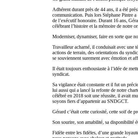
Adhérent durant près de 44 ans, il a été pré
communication. Puis lors Stéphane Pintre a 
de l’exécutif honoraire. Durant 16 ans, Gér
célébrant l’histoire et la mémoire de notre 
Moderniser, dynamiser, faire en sorte que no
Travailleur acharné, il conduisait avec une 
actions de terrain, des orientations du synd
se souviennent surement avec émotion et affe
Il était toujours enthousiaste à l’idée de me
syndicat.
Sa vigilance était constante et il fut un préc
lui aussi qui a lancé la refonte de notre cha
célébré en 2018 soit une réussite, il avait mul
soyons fiers d’appartenir au SNDGCT.
Gérard c’était cette curiosité, cette soif de 
Son sourire, son amabilité, sa disponibilité
Fidèle entre les fidèles, d’une grande loyaut