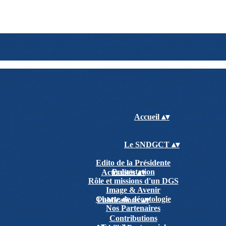
Accueil
▴
▾
Le SNDGCT
▴
▾
Edito de la Présidente
Présentation
Actualités
▴
▾
Rôle et missions d'un DGS
Image & Avenir
Charte de déontologie
Publications
▴
▾
Nos Partenaires
Contributions