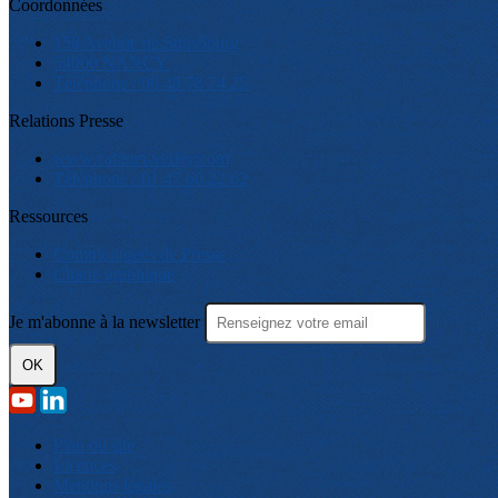
Coordonnées
158 Avenue de Strasbourg
54000 NANCY
Téléphone : 06 48 78 74 25
Relations Presse
www.cabinet-verley.com
Téléphone : 01 47 60 22 62
Ressources
Communiqués de Presse
Charte graphique
Je m'abonne à la newsletter
OK
Plan du site
Licences
Mentions légales