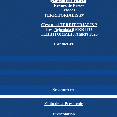
Travail partenarial
Mobilité Pro
▴
▾
Revues de Presse
Vidéos
TERRITORIALIS
▴
▾
C'est quoi TERRITORIALIS ?
Les ateliers de TERRITO
Agenda
▴
▾
TERRITORIALIS Angers 2025
Contact
▴
▾
Se connecter
Edito de la Présidente
Présentation