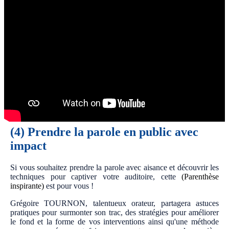
(4)
Prendre la parole en public avec
impact
Si vous souhaitez prendre la parole avec aisance
et découvrir les
techniques pour captiver votre auditoire, cette
(Parenthèse
inspirante)
est pour vous !
Grégoire TOURNON, talentueux orateur, partagera
astuces
pratiques pour surmonter son trac,
des stratégies pour améliorer
le fond et la forme de vos interventions ainsi qu'un
e méthode