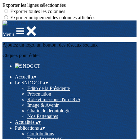
Exporter les lignes sélectionnées
Exporter toutes les colonnes
Exporter uniquement les colonnes affichées
Menu
Ajoutez un logo, un bouton, des réseaux sociaux
Cliquez pour éditer
Accueil
▴
▾
Le SNDGCT
▴
▾
Edito de la Présidente
Présentation
Rôle et missions d'un DGS
Image & Avenir
Charte de déontologie
Nos Partenaires
Actualités
▴
▾
Publications
▴
▾
Contributions